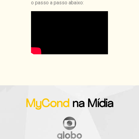
o passo a passo abaixo:
MyCond
na Mídia