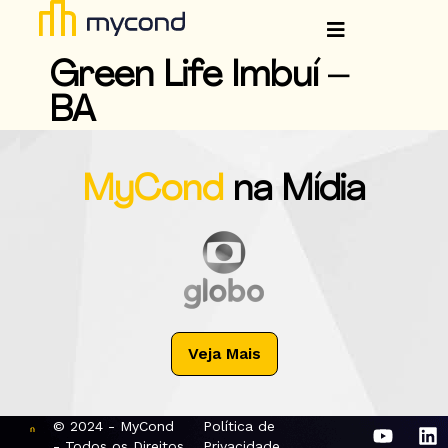
Green Life Imbuí –
BA
MyCond
na Mídia
Veja Mais
© 2024 - MyCond
Política de
- Todos os Direitos
Privacidade