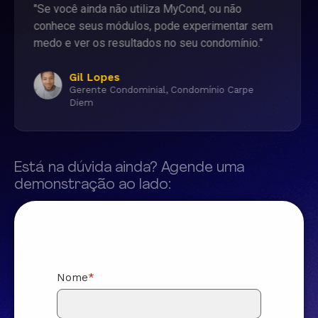
"É uma ferramenta extraordinária, eu super
recomendo para todos que buscam mais
eficiência no condomínio."
Fábio Lázaro
Gestor, Condomínio Portão do Imbuí
Está na dúvida ainda? Agende uma
demonstração ao lado:
Nome
*