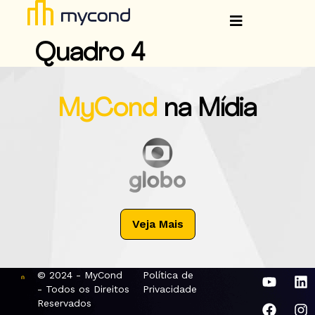
Quadro 4
MyCond
na Mídia
Veja Mais
© 2024 - MyCond
Política de
- Todos os Direitos
Privacidade
Reservados