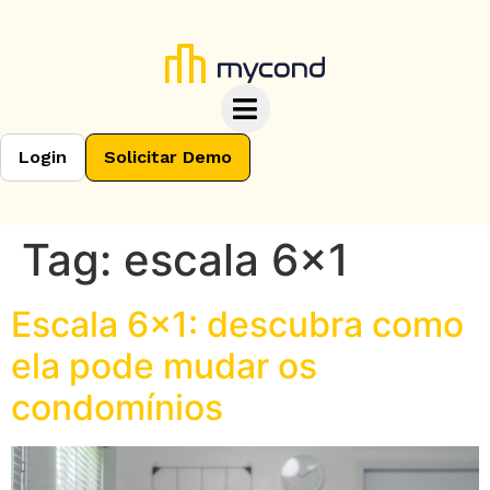
Login
Solicitar Demo
Tag:
escala 6×1
Escala 6×1: descubra como
ela pode mudar os
condomínios