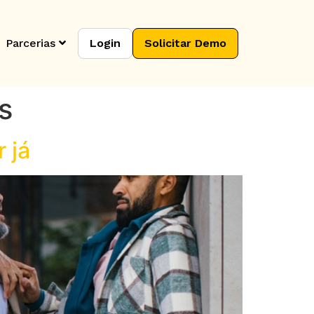
Parcerias
Login
Solicitar Demo
s
 já