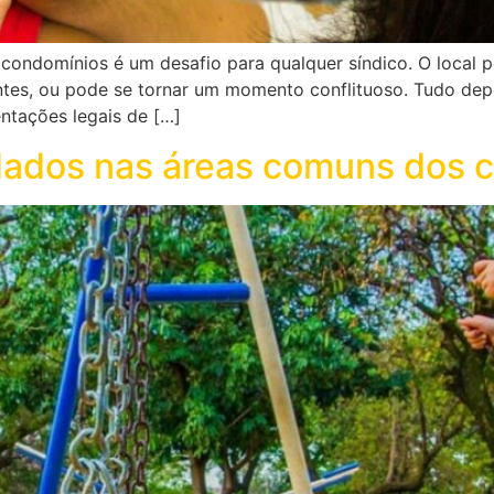
ondomínios é um desafio para qualquer síndico. O local p
ntes, ou pode se tornar um momento conflituoso. Tudo de
ntações legais de […]
idados nas áreas comuns dos 