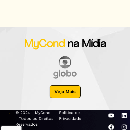
MyCond
na Mídia
Veja Mais
© 2024 - MyCond
Política de
- Todos os Direitos
Privacidade
Reservados