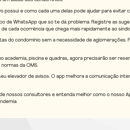
 um aliado dos condomínios.
vo possui e como cada uma delas pode ajudar para evitar co
po de WhatsApp que só te dá problema. Registre as suges
 de cada ocorrência que chega mais rapidamente ao síndic
autas do condomínio sem a necessidade de aglomerações. 
 academia, piscina e quadras, agora precisarão ser rese
s normas da OMS.
seu elevador de avisos. O app melhora a comunicação int
e nossos consultores e entenda melhor como o nosso Apli
andemia.