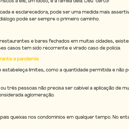
riscos a ele, um idoso, e a família dela. Deu certo!
ucada e esclarecedora, pode ser uma medida mais assertiva
 diálogo pode ser sempre o primeiro caminho.
restaurantes e bares fechados em muitas cidades, existe
 casos tem sido recorrente e virado caso de polícia.
urante a pandemia
io estabeleça limites, como a quantidade permitida e não
 ou três pessoas não precisa ser cabível a aplicação de m
considerada aglomeração.
cipais queixas nos condomínios em qualquer tempo. No en