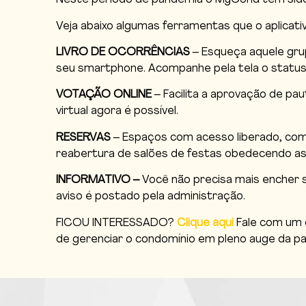
Neste período de pandemia o MyCond tem sido
Veja abaixo algumas ferramentas que o aplicati
LIVRO DE OCORRÊNCIAS
– Esqueça aquele gru
seu smartphone. Acompanhe pela tela o status
VOTAÇÃO ONLINE
– Facilita a aprovação de p
virtual agora é possível.
RESERVAS
– Espaços com acesso liberado, como
reabertura de salões de festas obedecendo a
INFORMATIVO –
Você não precisa mais encher 
aviso é postado pela administração.
FICOU INTERESSADO?
Clique aqui
Fale com um d
de gerenciar o condomínio em pleno auge da p