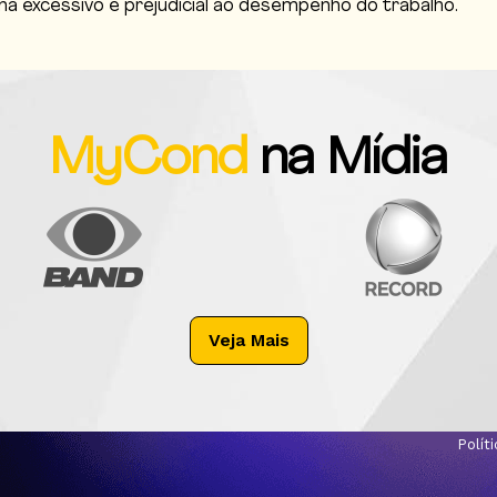
a excessivo e prejudicial ao desempenho do trabalho.
MyCond
na Mídia
Veja Mais
Polít