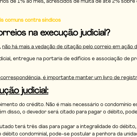
ios de 1% ao mês, acrescidos de multa de até 2% sobre o v
is comuns contra síndicos
orreios na execução judicial?
,
não há mais a vedação de citação pelo correio em ação de
udicial, entregue na portaria de edifícios e associação de
correspondência, é importante manter um livro de registr
ção judicial:
imento do crédito. Não é mais necessário o condomínio e
Além disso, o devedor será citado para pagar o débito, p
utado terá três dias para pagar a integralidade do débito
o débito condominial, pode-se postular a penhora da uni