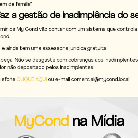
m de família”.
az a gestão de inadimplência do s
omínios My Cond vão contar com um sistema que controla a
ond.
e ainda tem uma assessoria jurídica gratuita.
abeça. Não se desgaste com cobranças aos inadimplentes,
alor não depositado pelos inadimplentes.
elefone
CLIQUE AQUI
ou e-mail comercial@mycond.local
MyCond
na Mídia