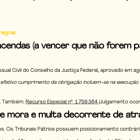
 regras
 vincendas (a vencer que não forem
essual Civil do Conselho da Justiça Federal, aprovado em a
etivo cumprimento da obrigação incluem-se na execução de t
ça, Também.
Recurso Especial nº 1.759.364
(Julgamento oco
 de mora e multa decorrente de at
. Os Tribunais Pátrios possuem posicionamento contrário 