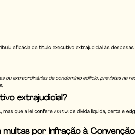
buiu eficácia de título executivo extrajudicial às despesas
as ou extraordinárias de condomínio edilício
, previstas na 
s;
ivo extrajudicial?
s, mas que a lei confere
status
de dívida líquida, certa e e
 multas por Infração à Convençã