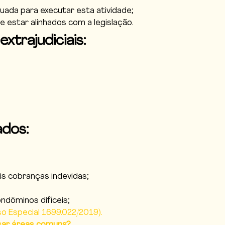
quada para executar esta atividade;
estar alinhados com a legislação.
trajudiciais:
ados:
is cobranças indevidas;
ndôminos difíceis;
o Especial 1699.022/2019).
sar áreas comuns?