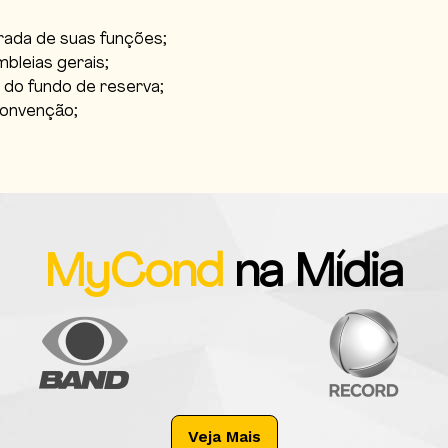
rada de suas funções;
bleias gerais;
o do fundo de reserva;
convenção;
MyCond
na Mídia
Veja Mais