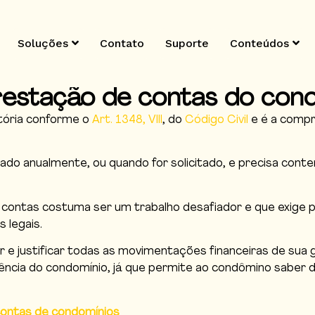
Soluções
Contato
Suporte
Conteúdos
restação de contas do con
tória conforme o
Art.
1348,
VIII
, do
Código Civil
e é a compr
o anualmente, ou quando for solicitado, e precisa conter
contas costuma ser um trabalho desafiador e que exige pre
 legais.
ar e justificar todas as movimentações financeiras de su
ncia do condomínio, já que permite ao condômino saber d
contas de condomínios