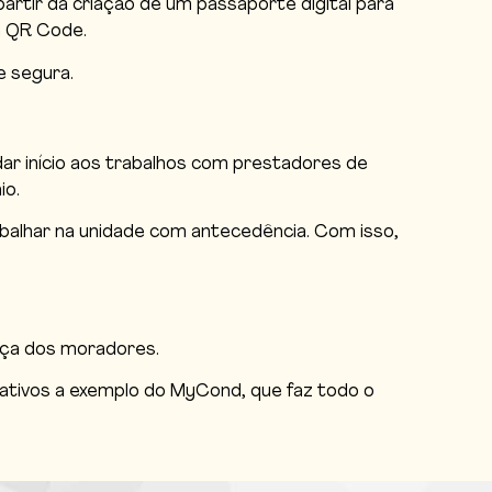
artir da criação de um passaporte digital para
m QR Code.
e segura.
ar início aos trabalhos com prestadores de
io.
abalhar na unidade com antecedência. Com isso,
ança dos moradores.
cativos a exemplo do MyCond, que faz todo o