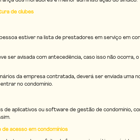
urança dos moradores e melhor administração do síndico.
tura de clubes
 a pessoa estiver na lista de prestadores em serviço em c
ve ser avisada com antecedência, caso isso não ocorra, o 
nários da empresa contratada, deverá ser enviada uma n
 entrar no condomínio.
és de aplicativos ou software de gestão de condomínio, 
ssim.
e de acesso em condomínios